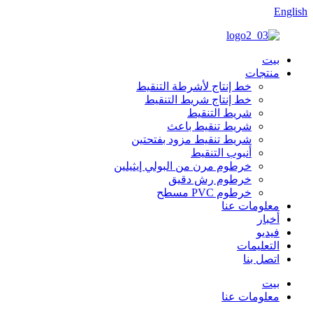
English
بيت
منتجات
خط إنتاج لأشرطة التنقيط
خط إنتاج شريط التنقيط
شريط التنقيط
شريط تنقيط باعث
شريط تنقيط مزود بفتحتين
أنبوب التنقيط
خرطوم مرن من البولي إيثيلين
خرطوم رش دقيق
خرطوم PVC مسطح
معلومات عنا
أخبار
فيديو
التعليمات
اتصل بنا
بيت
معلومات عنا