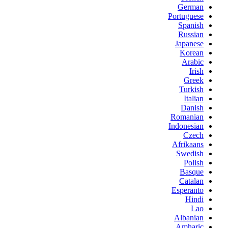
German
Portuguese
Spanish
Russian
Japanese
Korean
Arabic
Irish
Greek
Turkish
Italian
Danish
Romanian
Indonesian
Czech
Afrikaans
Swedish
Polish
Basque
Catalan
Esperanto
Hindi
Lao
Albanian
Amharic