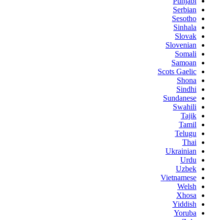
Punjabi
Serbian
Sesotho
Sinhala
Slovak
Slovenian
Somali
Samoan
Scots Gaelic
Shona
Sindhi
Sundanese
Swahili
Tajik
Tamil
Telugu
Thai
Ukrainian
Urdu
Uzbek
Vietnamese
Welsh
Xhosa
Yiddish
Yoruba